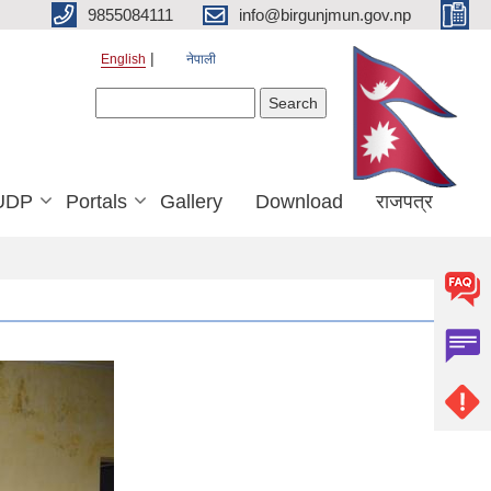
9855084111
info@birgunjmun.gov.np
English
नेपाली
Search form
Search
UDP
Portals
Gallery
Download
राजपत्र