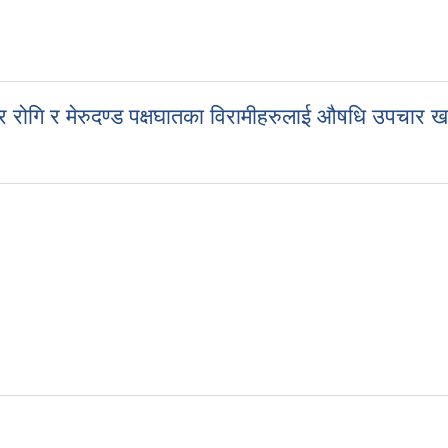
्सर रोगि र मेरुदण्ड पक्षघातका विरामीहरुलाई औषधि उपचार
ान्सर रोगि र मेरुदण्ड पक्षघातका विरामीहरुलाई औषधि उपचार खर्च आ.व. २०८२/०८