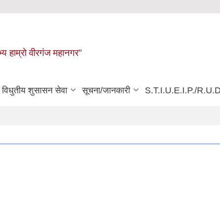
्य हाम्रो वीरगंज महानगर"
विधुतीय शुसासन सेवा
सूचना/जानकारी
S.T.I.U.E.I.P./R.U.D