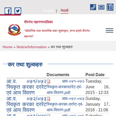
Skip to main content
English
नेपाली
वीरगंज महानगरपालिका
"औद्योगिक तथा व्यापारिक शहर सुसंस्कृत, सभ्य हाम्रो वीरगंज
महानगर"
You are here
Home
»
Notice/Information
» कर तथा शुल्कहरु
कर तथा शुल्कहरु
Documents
Post Date
आ.व. ०७१/०७२
आव-०७१-०७२-
Tuesday,
स्विकृत करका दररेट
स्विकृत-करकादररेट-एवं-
June 16,
एवं आय विवरण
आय-विवरण.pdf
2015 - 12:33
आ.व. ०७२/०७३
आव-०७२-०७३-
Sunday,
स्विकृत करका दररेट
स्विकृत-करका-दररेट-एवं-
January 17,
एवं आय विवरण
आय-विवरण.pdf
2016 - 11:06
आ.व. ०७३/०७४
आव-०७३-०७४-
Saturday,