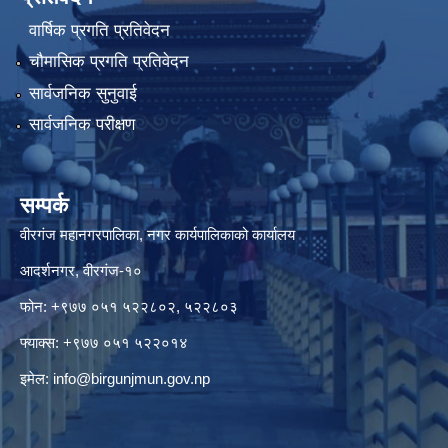
वार्षिक प्रगति प्रतिवेदन
चौमासिक प्रगति प्रतिवेदन
सार्वजनिक सुनुवाई
सार्वजनिक परीक्षण
सम्पर्क
वीरगंज महानगरपालिका, नगर कार्यपालिकाको कार्यालय
आदर्शनगर, वीरगंज-१०
फोन: +९७७ ०५१ ५२२८०२, ५२२८०३
फ्याक्स: +९७७ ०५१ ५२२०१४
इमेल:
info@birgunjmun.gov.np