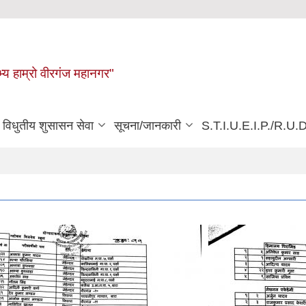
्य हाम्रो वीरगंज महानगर"
विधुतीय शुसासन सेवा
सूचना/जानकारी
S.T.I.U.E.I.P./R.U.D