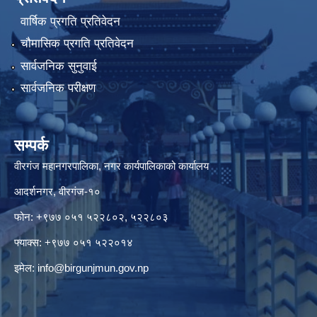
वार्षिक प्रगति प्रतिवेदन
चौमासिक प्रगति प्रतिवेदन
सार्वजनिक सुनुवाई
सार्वजनिक परीक्षण
सम्पर्क
वीरगंज महानगरपालिका, नगर कार्यपालिकाको कार्यालय
आदर्शनगर, वीरगंज-१०
फोन: +९७७ ०५१ ५२२८०२, ५२२८०३
फ्याक्स: +९७७ ०५१ ५२२०१४
इमेल:
info@birgunjmun.gov.np