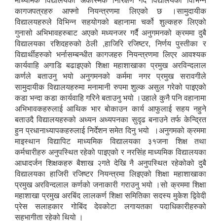
माध्यमिक विद्यालयका अकस्मिक निरिक्षण गर्दै विद्यालयको विभिन्न
कागजपत्रहरु आफ्नो नियन्त्रणमा लिएको छ ।सामुदायीक
विद्यालयहरुले विभिन्न सहयोगको बहानामा चर्को शुल्कहरु लिएको
गुनासो अभिभावहरुबाट अएको मध्यनजर गर्दै अनुगमनको क्रममा दुबै
विद्यालयका रशिदहरुको ठेली ,हाजिरि रजिष्टर, निर्णय पुस्तीका र
विद्यार्थीहरुको भर्नासम्बन्धीत कागजहरु नियन्त्रणमा लिएर आवश्यक
कार्यवाहि अगाडि बढाइएको शिक्षा महाशाखाका प्रमुख अरविन्दलाल
कर्णले बताउनु भयो अनुगमनको कर्ममा नगर प्रमुख सरावगीले
सामुदायीक विद्यालयहरुमा मनामानी रुपमा शुल्क असुल गरेको पाइएको
कडा भन्दा कडा कार्यवाहि गरिने बताउनु भयो ।उहाले कुनै पनि वहानामा
अभिभावकहरुलाई आथिक भार बोकाउन कार्य आफुलाई सहय नहुने
बताउदै विद्यालयहरुको अध्यन अध्यपनका सुदृढ बनाउने तर्फ केन्द्रित
हुन प्रधानाध्यापकहरुलाई निर्देशन समेत दिनु भयो ।अनुगमको क्रममा
माइस्थान विद्यापिट माध्यमिक विद्यालयका ३१जना शिक्ष तथा
कर्मचारीहरु अनुपस्थित रहेको पाइएको र नरसिंह माध्यमिक विद्यालयका
आधादर्जन शिक्षकहरु बैशाख २गते देखि नै अनुपस्थित रहेकोको दुबै
विद्यालयका हाजिरी रजिष्टर नियन्त्रमा लिइएको शिक्षा महाशाखाका
प्रमुख अरविन्दलाल कर्णको जनाकारी गराउनु भयो ।सो क्रममा शिक्षा
महाशाखा प्रमुख अरबिंद लालकर्ण शिक्षा समितिका सदस्य मुकेश द्विवेदी
प्रेस सलाहकार गोबिंद देवकोटा लगायतका पदाधिकारीहरुको
सहभागीता रहेको थियो ।