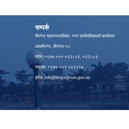
सम्पर्क
वीरगंज महानगरपालिका, नगर कार्यपालिकाको कार्यालय
आदर्शनगर, वीरगंज-१०
फोन: +९७७ ०५१ ५२२८०२, ५२२८०३
फ्याक्स: +९७७ ०५१ ५२२०१४
इमेल:
info@birgunjmun.gov.np