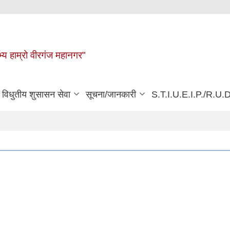
्य हाम्रो वीरगंज महानगर"
विधुतीय शुसासन सेवा
सूचना/जानकारी
S.T.I.U.E.I.P./R.U.D