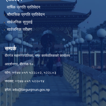
वार्षिक प्रगति प्रतिवेदन
चौमासिक प्रगति प्रतिवेदन
सार्वजनिक सुनुवाई
सार्वजनिक परीक्षण
सम्पर्क
वीरगंज महानगरपालिका, नगर कार्यपालिकाको कार्यालय
आदर्शनगर, वीरगंज-१०
फोन: +९७७ ०५१ ५२२८०२, ५२२८०३
फ्याक्स: +९७७ ०५१ ५२२०१४
इमेल:
info@birgunjmun.gov.np