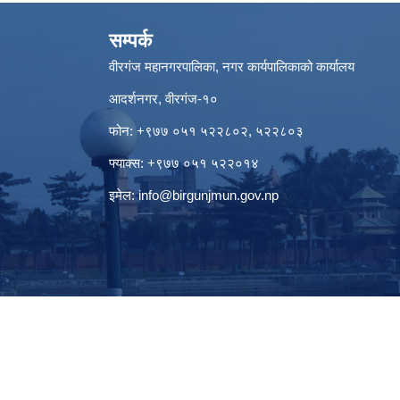
सम्पर्क
वीरगंज महानगरपालिका, नगर कार्यपालिकाको कार्यालय
आदर्शनगर, वीरगंज-१०
फोन: +९७७ ०५१ ५२२८०२, ५२२८०३
फ्याक्स: +९७७ ०५१ ५२२०१४
इमेल:
info@birgunjmun.gov.np