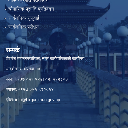
वार्षिक प्रगति प्रतिवेदन
चौमासिक प्रगति प्रतिवेदन
सार्वजनिक सुनुवाई
सार्वजनिक परीक्षण
सम्पर्क
वीरगंज महानगरपालिका, नगर कार्यपालिकाको कार्यालय
आदर्शनगर, वीरगंज-१०
फोन: +९७७ ०५१ ५२२८०२, ५२२८०३
फ्याक्स: +९७७ ०५१ ५२२०१४
इमेल:
info@birgunjmun.gov.np