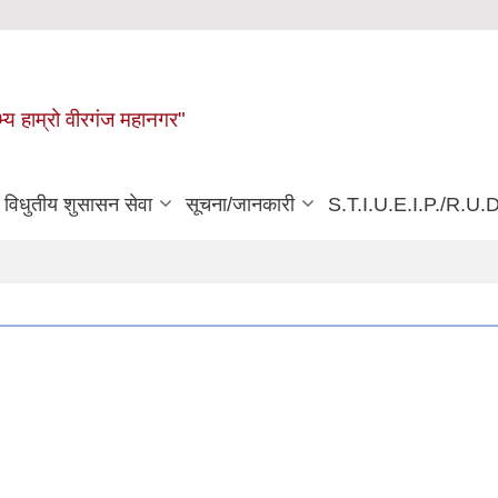
्य हाम्रो वीरगंज महानगर"
विधुतीय शुसासन सेवा
सूचना/जानकारी
S.T.I.U.E.I.P./R.U.D