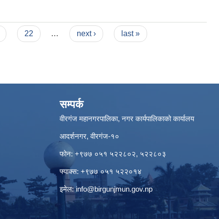
22
…
next ›
last »
सम्पर्क
वीरगंज महानगरपालिका, नगर कार्यपालिकाको कार्यालय
आदर्शनगर, वीरगंज-१०
फोन: +९७७ ०५१ ५२२८०२, ५२२८०३
फ्याक्स: +९७७ ०५१ ५२२०१४
इमेल:
info@birgunjmun.gov.np