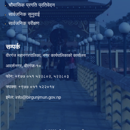
चौमासिक प्रगति प्रतिवेदन
सार्वजनिक सुनुवाई
सार्वजनिक परीक्षण
सम्पर्क
वीरगंज महानगरपालिका, नगर कार्यपालिकाको कार्यालय
आदर्शनगर, वीरगंज-१०
फोन: +९७७ ०५१ ५२२८०२, ५२२८०३
फ्याक्स: +९७७ ०५१ ५२२०१४
इमेल:
info@birgunjmun.gov.np