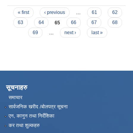
Pages
« first
‹ previous
…
61
62
63
64
65
66
67
68
69
…
next ›
last »
सूचनाहरु
समाचार
सार्वजनिक खरीद /बोलपत्र सूचना
एन, कानुन तथा निर्देशिका
कर तथा शुल्कहरु