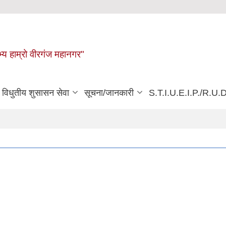
्य हाम्रो वीरगंज महानगर"
विधुतीय शुसासन सेवा
सूचना/जानकारी
S.T.I.U.E.I.P./R.U.D