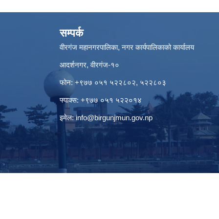
सम्पर्क
वीरगंज महानगरपालिका, नगर कार्यपालिकाको कार्यालय
आदर्शनगर, वीरगंज-१०
फोन: +९७७ ०५१ ५२२८०२, ५२२८०३
फ्याक्स: +९७७ ०५१ ५२२०१४
इमेल:
info@birgunjmun.gov.np