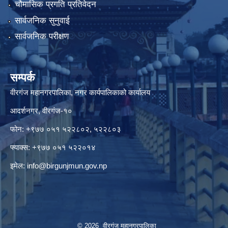
चौमासिक प्रगति प्रतिवेदन
सार्वजनिक सुनुवाई
सार्वजनिक परीक्षण
सम्पर्क
वीरगंज महानगरपालिका, नगर कार्यपालिकाको कार्यालय
आदर्शनगर, वीरगंज-१०
फोन: +९७७ ०५१ ५२२८०२, ५२२८०३
फ्याक्स: +९७७ ०५१ ५२२०१४
इमेल:
info@birgunjmun.gov.np
© 2026 वीरगंज महानगरपालिका