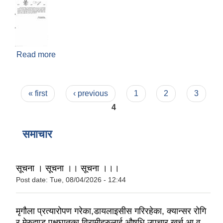
Read more
about बोलपत्र अस्वीकृत गरिएको सम्बन्धमा
Pages
« first
‹ previous
1
2
3
4
समाचार
सूचना । सूचना ।। सूचना ।।।
Post date:
Tue, 08/04/2026 - 12:44
मृगौला प्रत्यारोपण गरेका,डायलाइसीस गरिरहेका, क्यान्सर रोगि
र मेरुदण्ड पक्षघातका विरामीहरुलाई औषधि उपचार खर्च आ.व.