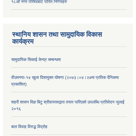
१८औं नगर परिषदबाट पारित निर्णयहरु
स्थानिय शासन तथा सामुदायिक विकास
कार्यक्रम
सामुदायिक सिकाई केन्द्र सम्बन्धमा
वीउमनपा-१४ खुला दिशामुक्त घोषणा (२०७३।०४।२७मा प्रतिक दैनिकमा
प्रकाशित)
शहरी शासन विज्ञ बिटु श्रीवास्तवद्वारा तयार पारिएको उपलब्धि प्रतिवेदन जुलाई
२०१६
बाल विवाह विरुद्ध विद्रोह