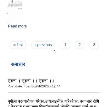
Read more
about बोलपत्र अस्वीकृत गरिएको सम्बन्धमा
Pages
« first
‹ previous
1
2
3
4
समाचार
सूचना । सूचना ।। सूचना ।।।
Post date:
Tue, 08/04/2026 - 12:44
मृगौला प्रत्यारोपण गरेका,डायलाइसीस गरिरहेका, क्यान्सर रोगि
र मेरुदण्ड पक्षघातका विरामीहरुलाई औषधि उपचार खर्च आ.व.